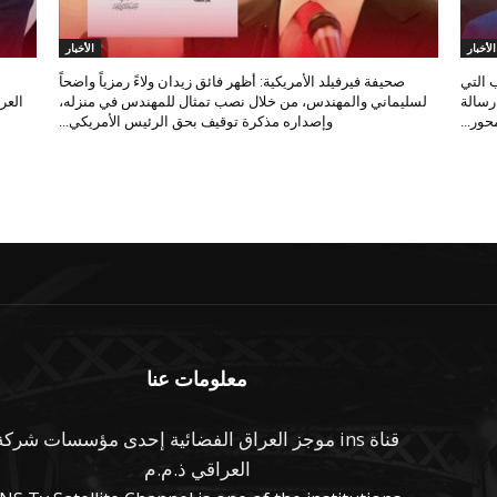
الأخبار
الأخبار
 التي
صحيفة فيرفيلد الأمريكية: أظهر فائق زيدان ولاءً رمزياً واضحاً
 رسالة
لسليماني والمهندس، من خلال نصب تمثال للمهندس في منزله،
العر
ور...
وإصداره مذكرة توقيف بحق الرئيس الأمريكي...
معلومات عنا
قناة ins موجز العراق الفضائية إحدى مؤسسات شركة
العراقي ذ.م.م