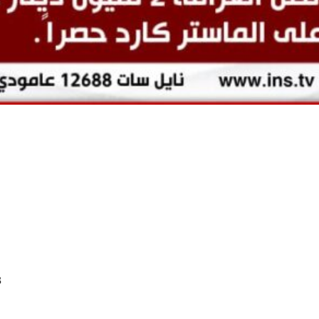
8- وبعض رس