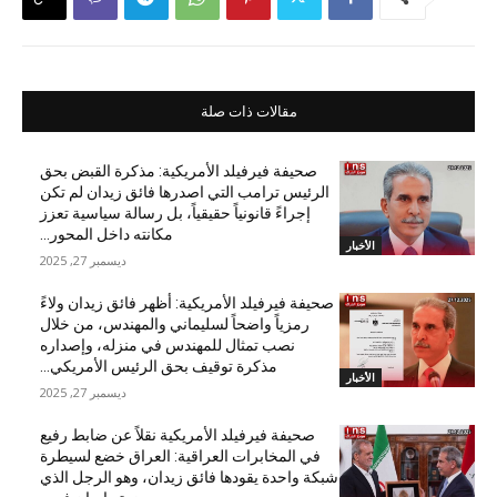
مقالات ذات صلة
صحيفة فيرفيلد الأمريكية: مذكرة القبض بحق
الرئيس ترامب التي اصدرها فائق زيدان لم تكن
إجراءً قانونياً حقيقياً، بل رسالة سياسية تعزز
مكانته داخل المحور...
الأخبار
ديسمبر 27, 2025
صحيفة فيرفيلد الأمريكية: أظهر فائق زيدان ولاءً
رمزياً واضحاً لسليماني والمهندس، من خلال
نصب تمثال للمهندس في منزله، وإصداره
مذكرة توقيف بحق الرئيس الأمريكي...
الأخبار
ديسمبر 27, 2025
صحيفة فيرفيلد الأمريكية نقلاً عن ضابط رفيع
في المخابرات العراقية: العراق خضع لسيطرة
شبكة واحدة يقودها فائق زيدان، وهو الرجل الذي