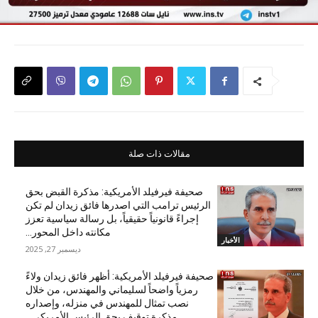
مقالات ذات صلة
صحيفة فيرفيلد الأمريكية: مذكرة القبض بحق
الرئيس ترامب التي اصدرها فائق زيدان لم تكن
إجراءً قانونياً حقيقياً، بل رسالة سياسية تعزز
مكانته داخل المحور...
الأخبار
ديسمبر 27, 2025
صحيفة فيرفيلد الأمريكية: أظهر فائق زيدان ولاءً
رمزياً واضحاً لسليماني والمهندس، من خلال
نصب تمثال للمهندس في منزله، وإصداره
مذكرة توقيف بحق الرئيس الأمريكي...