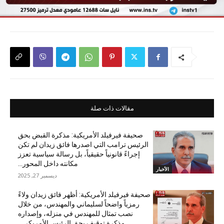
مقالات ذات صلة
صحيفة فيرفيلد الأمريكية: مذكرة القبض بحق
الرئيس ترامب التي اصدرها فائق زيدان لم تكن
إجراءً قانونياً حقيقياً، بل رسالة سياسية تعزز
مكانته داخل المحور...
الأخبار
ديسمبر 27, 2025
صحيفة فيرفيلد الأمريكية: أظهر فائق زيدان ولاءً
رمزياً واضحاً لسليماني والمهندس، من خلال
نصب تمثال للمهندس في منزله، وإصداره
مذكرة توقيف بحق الرئيس الأمريكي...