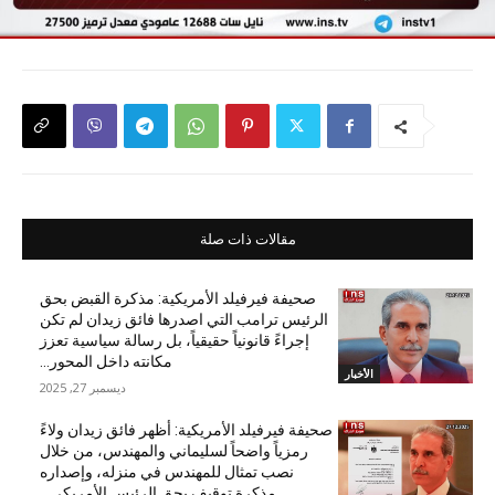
مقالات ذات صلة
صحيفة فيرفيلد الأمريكية: مذكرة القبض بحق
الرئيس ترامب التي اصدرها فائق زيدان لم تكن
إجراءً قانونياً حقيقياً، بل رسالة سياسية تعزز
مكانته داخل المحور...
الأخبار
ديسمبر 27, 2025
صحيفة فيرفيلد الأمريكية: أظهر فائق زيدان ولاءً
رمزياً واضحاً لسليماني والمهندس، من خلال
نصب تمثال للمهندس في منزله، وإصداره
مذكرة توقيف بحق الرئيس الأمريكي...