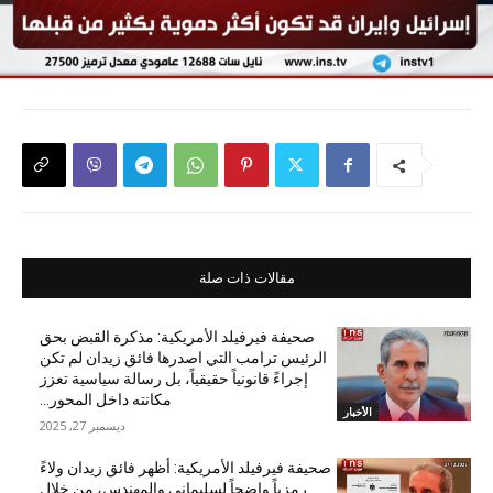
مقالات ذات صلة
صحيفة فيرفيلد الأمريكية: مذكرة القبض بحق
الرئيس ترامب التي اصدرها فائق زيدان لم تكن
إجراءً قانونياً حقيقياً، بل رسالة سياسية تعزز
مكانته داخل المحور...
الأخبار
ديسمبر 27, 2025
صحيفة فيرفيلد الأمريكية: أظهر فائق زيدان ولاءً
رمزياً واضحاً لسليماني والمهندس، من خلال