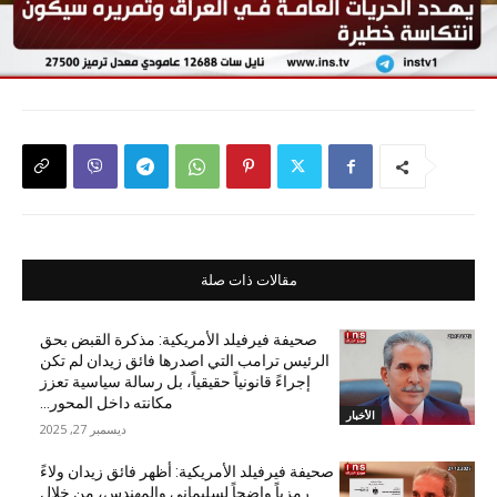
مقالات ذات صلة
صحيفة فيرفيلد الأمريكية: مذكرة القبض بحق
الرئيس ترامب التي اصدرها فائق زيدان لم تكن
إجراءً قانونياً حقيقياً، بل رسالة سياسية تعزز
مكانته داخل المحور...
الأخبار
ديسمبر 27, 2025
صحيفة فيرفيلد الأمريكية: أظهر فائق زيدان ولاءً
رمزياً واضحاً لسليماني والمهندس، من خلال