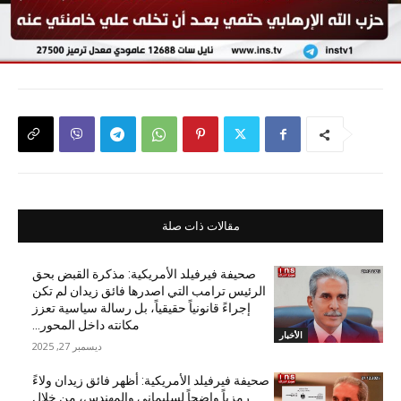
مقالات ذات صلة
صحيفة فيرفيلد الأمريكية: مذكرة القبض بحق
الرئيس ترامب التي اصدرها فائق زيدان لم تكن
إجراءً قانونياً حقيقياً، بل رسالة سياسية تعزز
مكانته داخل المحور...
الأخبار
ديسمبر 27, 2025
صحيفة فيرفيلد الأمريكية: أظهر فائق زيدان ولاءً
رمزياً واضحاً لسليماني والمهندس، من خلال