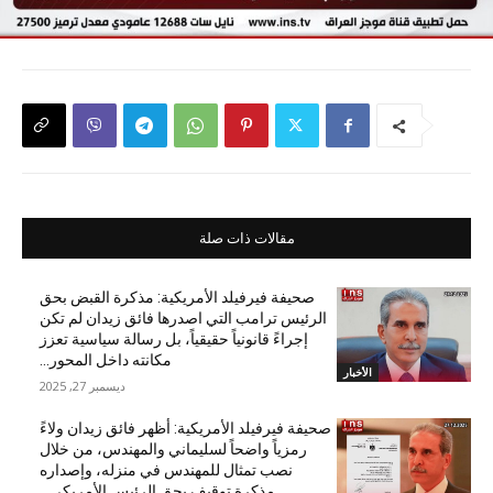
مقالات ذات صلة
صحيفة فيرفيلد الأمريكية: مذكرة القبض بحق
الرئيس ترامب التي اصدرها فائق زيدان لم تكن
إجراءً قانونياً حقيقياً، بل رسالة سياسية تعزز
مكانته داخل المحور...
الأخبار
ديسمبر 27, 2025
صحيفة فيرفيلد الأمريكية: أظهر فائق زيدان ولاءً
رمزياً واضحاً لسليماني والمهندس، من خلال
نصب تمثال للمهندس في منزله، وإصداره
مذكرة توقيف بحق الرئيس الأمريكي...