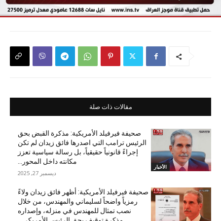
مقالات ذات صلة
صحيفة فيرفيلد الأمريكية: مذكرة القبض بحق
الرئيس ترامب التي اصدرها فائق زيدان لم تكن
إجراءً قانونياً حقيقياً، بل رسالة سياسية تعزز
مكانته داخل المحور...
الأخبار
ديسمبر 27, 2025
صحيفة فيرفيلد الأمريكية: أظهر فائق زيدان ولاءً
رمزياً واضحاً لسليماني والمهندس، من خلال
نصب تمثال للمهندس في منزله، وإصداره
مذكرة توقيف بحق الرئيس الأمريكي...