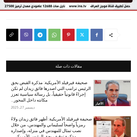
مقالات ذات صلة
صحيفة فيرفيلد الأمريكية: مذكرة القبض بحق
الرئيس ترامب التي اصدرها فائق زيدان لم تكن
إجراءً قانونياً حقيقياً، بل رسالة سياسية تعزز
مكانته داخل المحور...
الأخبار
ديسمبر 27, 2025
صحيفة فيرفيلد الأمريكية: أظهر فائق زيدان ولاءً
رمزياً واضحاً لسليماني والمهندس، من خلال
نصب تمثال للمهندس في منزله، وإصداره
مذكرة توقيف بحق الرئيس الأمريكي...