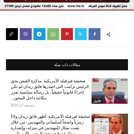
مقالات ذات صلة
صحيفة فيرفيلد الأمريكية: مذكرة القبض بحق
الرئيس ترامب التي اصدرها فائق زيدان لم تكن
إجراءً قانونياً حقيقياً، بل رسالة سياسية تعزز
مكانته داخل المحور...
الأخبار
ديسمبر 27, 2025
صحيفة فيرفيلد الأمريكية: أظهر فائق زيدان ولاءً
رمزياً واضحاً لسليماني والمهندس، من خلال
نصب تمثال للمهندس في منزله، وإصداره
مذكرة توقيف بحق الرئيس الأمريكي...