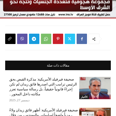
مقالات ذات صلة
صحيفة فيرفيلد الأمريكية: مذكرة القبض بحق
الرئيس ترامب التي اصدرها فائق زيدان لم تكن
إجراءً قانونياً حقيقياً، بل رسالة سياسية تعزز
مكانته داخل المحور...
الأخبار
ديسمبر 27, 2025
صحيفة فيرفيلد الأمريكية: أظهر فائق زيدان ولاءً
رمزياً واضحاً لسليماني والمهندس، من خلال