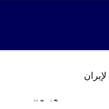
لإيران
373
0