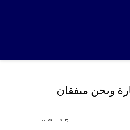
ارة ونحن متفقان
327
0