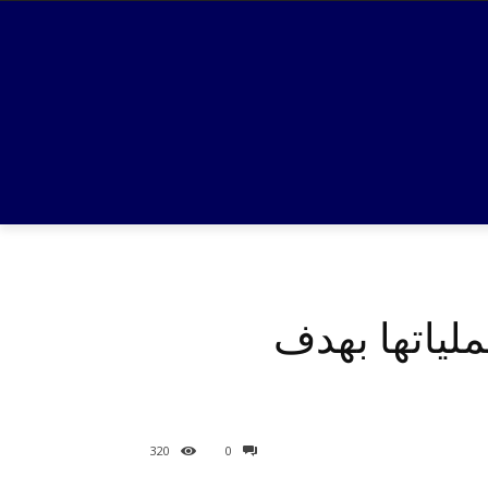
لياتها بهدف
320
0