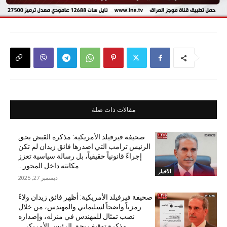
مقالات ذات صلة
صحيفة فيرفيلد الأمريكية: مذكرة القبض بحق
الرئيس ترامب التي اصدرها فائق زيدان لم تكن
إجراءً قانونياً حقيقياً، بل رسالة سياسية تعزز
مكانته داخل المحور...
الأخبار
ديسمبر 27, 2025
صحيفة فيرفيلد الأمريكية: أظهر فائق زيدان ولاءً
رمزياً واضحاً لسليماني والمهندس، من خلال
نصب تمثال للمهندس في منزله، وإصداره
مذكرة توقيف بحق الرئيس الأمريكي...