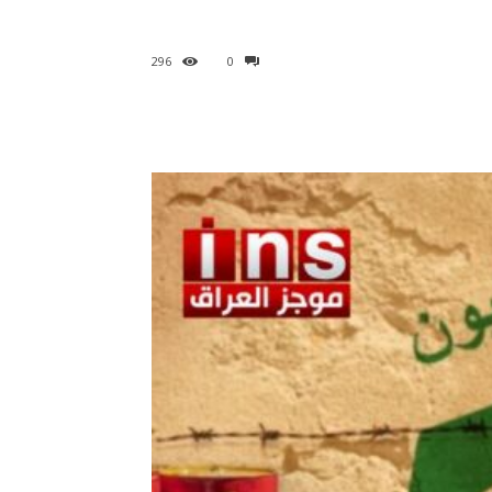
296
0