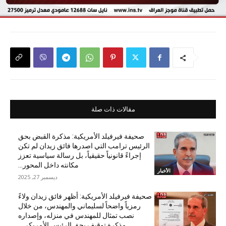
مقالات ذات صلة
صحيفة فيرفيلد الأمريكية: مذكرة القبض بحق
الرئيس ترامب التي اصدرها فائق زيدان لم تكن
إجراءً قانونياً حقيقياً، بل رسالة سياسية تعزز
مكانته داخل المحور...
الأخبار
ديسمبر 27, 2025
صحيفة فيرفيلد الأمريكية: أظهر فائق زيدان ولاءً
رمزياً واضحاً لسليماني والمهندس، من خلال
نصب تمثال للمهندس في منزله، وإصداره
مذكرة توقيف بحق الرئيس الأمريكي...