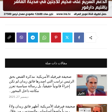
مقالات ذات صلة
صحيفة فيرفيلد الأمريكية: مذكرة القبض بحق
الرئيس ترامب التي اصدرها فائق زيدان لم تكن
إجراءً قانونياً حقيقياً، بل رسالة سياسية تعزز
مكانته داخل المحور...
الأخبار
ديسمبر 27, 2025
صحيفة فيرفيلد الأمريكية: أظهر فائق زيدان ولاءً
رمزياً واضحاً لسليماني والمهندس، من خلال