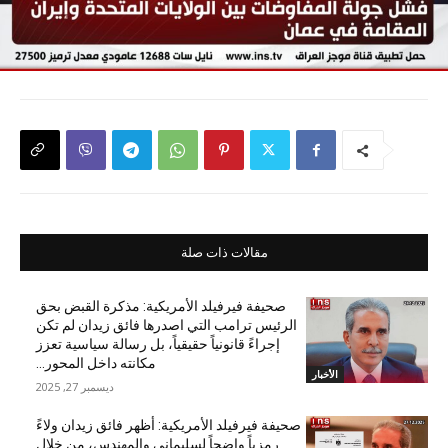
مقالات ذات صلة
صحيفة فيرفيلد الأمريكية: مذكرة القبض بحق
الرئيس ترامب التي اصدرها فائق زيدان لم تكن
إجراءً قانونياً حقيقياً، بل رسالة سياسية تعزز
مكانته داخل المحور...
الأخبار
ديسمبر 27, 2025
صحيفة فيرفيلد الأمريكية: أظهر فائق زيدان ولاءً
رمزياً واضحاً لسليماني والمهندس، من خلال