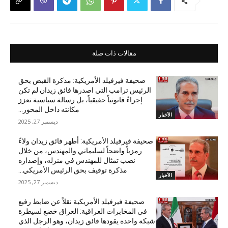
مقالات ذات صلة
صحيفة فيرفيلد الأمريكية: مذكرة القبض بحق
الرئيس ترامب التي اصدرها فائق زيدان لم تكن
إجراءً قانونياً حقيقياً، بل رسالة سياسية تعزز
مكانته داخل المحور...
الأخبار
ديسمبر 27, 2025
صحيفة فيرفيلد الأمريكية: أظهر فائق زيدان ولاءً
رمزياً واضحاً لسليماني والمهندس، من خلال
نصب تمثال للمهندس في منزله، وإصداره
مذكرة توقيف بحق الرئيس الأمريكي...
الأخبار
ديسمبر 27, 2025
صحيفة فيرفيلد الأمريكية نقلاً عن ضابط رفيع
في المخابرات العراقية: العراق خضع لسيطرة
شبكة واحدة يقودها فائق زيدان، وهو الرجل الذي