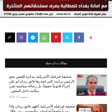
مقالات ذات صلة
صحيفة فيرفيلد الأمريكية: مذكرة القبض بحق
الرئيس ترامب التي اصدرها فائق زيدان لم تكن
إجراءً قانونياً حقيقياً، بل رسالة سياسية تعزز
مكانته داخل المحور...
الأخبار
ديسمبر 27, 2025
صحيفة فيرفيلد الأمريكية: أظهر فائق زيدان ولاءً
رمزياً واضحاً لسليماني والمهندس، من خلال