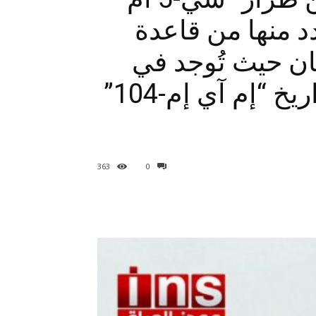
عدد منها من قاعدة
بان حيث تُوجد في
كلتاهما مواقع تُحافظ على العديد من بطاريات صواريخ “إم آي إم-104”
363
0