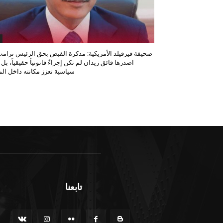
صحيفة فيرفيلد الأمريكية: مذكرة القبض بحق الرئيس ترامب
اصدرها فائق زيدان لم تكن إجراءً قانونياً حقيقياً، بل
سياسية تعزز مكانته داخل المح
تابعنا