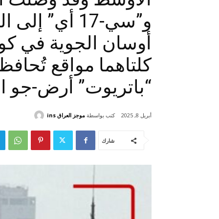
و”سي-17 أي”
أوسان الجوية في كوري
“باتريوت” أرض-جو ال
كتب بواسطة
موجز العراق ins
أبريل 8, 2025
شارك