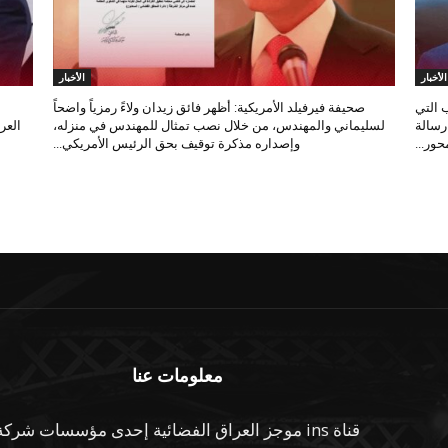
الأخبار
الأخبار
 التي
صحيفة فيرفيلد الأمريكية: أظهر فائق زيدان ولاءً رمزياً واضحاً
 رسالة
لسليماني والمهندس، من خلال نصب تمثال للمهندس في منزله،
العر
ور...
وإصداره مذكرة توقيف بحق الرئيس الأمريكي...
معلومات عنا
قناة ins موجز العراق الفضائية إحدى مؤسسات شركة