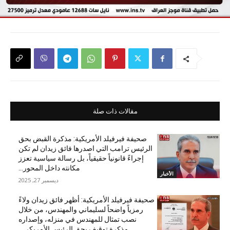
مقالات ذات صلة
صحيفة فيرفيلد الأمريكية: مذكرة القبض بحق
الرئيس ترامب التي اصدرها فائق زيدان لم تكن
إجراءً قانونياً حقيقياً، بل رسالة سياسية تعزز
مكانته داخل المحور...
الأخبار
ديسمبر 27, 2025
صحيفة فيرفيلد الأمريكية: أظهر فائق زيدان ولاءً
رمزياً واضحاً لسليماني والمهندس، من خلال
نصب تمثال للمهندس في منزله، وإصداره
مذكرة توقيف بحق الرئيس الأمريكي...