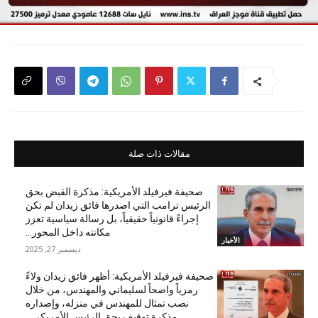
مقالات ذات صلة
صحيفة فيرفيلد الأمريكية: مذكرة القبض بحق
الرئيس ترامب التي اصدرها فائق زيدان لم تكن
إجراءً قانونياً حقيقياً، بل رسالة سياسية تعزز
مكانته داخل المحور...
الأخبار
ديسمبر 27, 2025
صحيفة فيرفيلد الأمريكية: أظهر فائق زيدان ولاءً
رمزياً واضحاً لسليماني والمهندس، من خلال
نصب تمثال للمهندس في منزله، وإصداره
مذكرة توقيف بحق الرئيس الأمريكي...