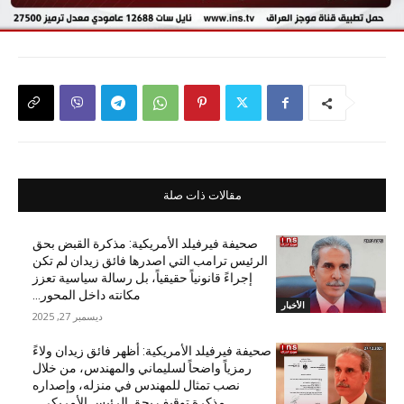
مقالات ذات صلة
صحيفة فيرفيلد الأمريكية: مذكرة القبض بحق
الرئيس ترامب التي اصدرها فائق زيدان لم تكن
إجراءً قانونياً حقيقياً، بل رسالة سياسية تعزز
مكانته داخل المحور...
الأخبار
ديسمبر 27, 2025
صحيفة فيرفيلد الأمريكية: أظهر فائق زيدان ولاءً
رمزياً واضحاً لسليماني والمهندس، من خلال
نصب تمثال للمهندس في منزله، وإصداره
مذكرة توقيف بحق الرئيس الأمريكي...