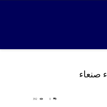
 صنعاء
392
0