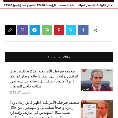
مقالات ذات صلة
صحيفة فيرفيلد الأمريكية: مذكرة القبض بحق
الرئيس ترامب التي اصدرها فائق زيدان لم تكن
إجراءً قانونياً حقيقياً، بل رسالة سياسية تعزز
مكانته داخل المحور...
الأخبار
ديسمبر 27, 2025
صحيفة فيرفيلد الأمريكية: أظهر فائق زيدان ولاءً
رمزياً واضحاً لسليماني والمهندس، من خلال
نصب تمثال للمهندس في منزله، وإصداره
مذكرة توقيف بحق الرئيس الأمريكي...