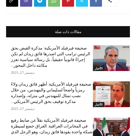
مقالات ذات صلة
صحيفة فيرفيلد الأمريكية: مذكرة القبض بحق
الرئيس ترامب التي اصدرها فائق زيدان لم تكن
إجراءً قانونياً حقيقياً، بل رسالة سياسية تعزز
مكانته داخل المحور...
الأخبار
ديسمبر 27, 2025
صحيفة فيرفيلد الأمريكية: أظهر فائق زيدان ولاءً
رمزياً واضحاً لسليماني والمهندس، من خلال
نصب تمثال للمهندس في منزله، وإصداره
مذكرة توقيف بحق الرئيس الأمريكي...
الأخبار
ديسمبر 27, 2025
صحيفة فيرفيلد الأمريكية نقلاً عن ضابط رفيع
في المخابرات العراقية: العراق خضع لسيطرة
شبكة واحدة يقودها فائق زيدان، وهو الرجل الذي