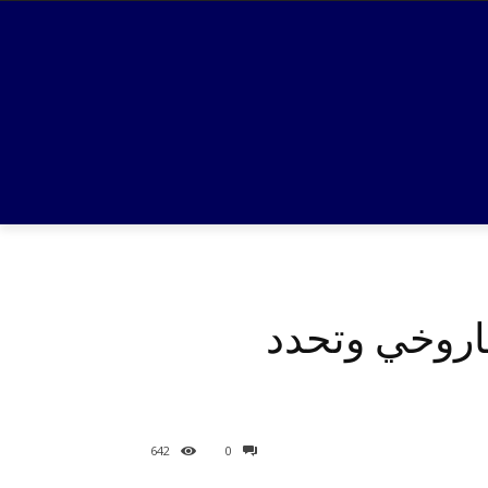
اروخي وتحدد
642
0