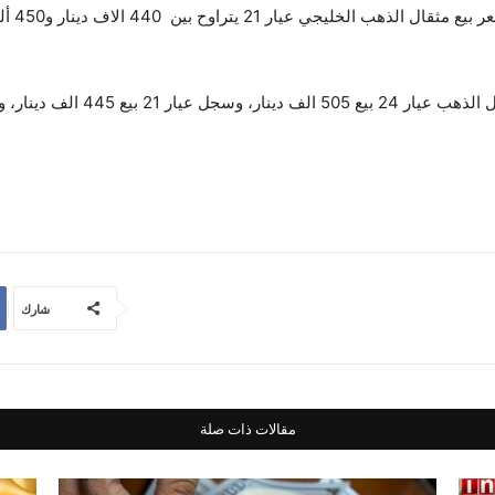
وفيما ي
ر، وعيار 18 بيع 385 ألف دينار.
شارك
مقالات ذات صلة