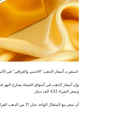
استقرت أسعار الذهب “الاجنبي والعراقي” في الأسواق المحلية
وسعر الشراء 432 الف دينار.
أن سعر بيع المثقال الواحد عيار 21 من الذهب العراقي سجل عند 406 آلاف دينار، وبلغ سعر الشراء 402 ألف دينار.