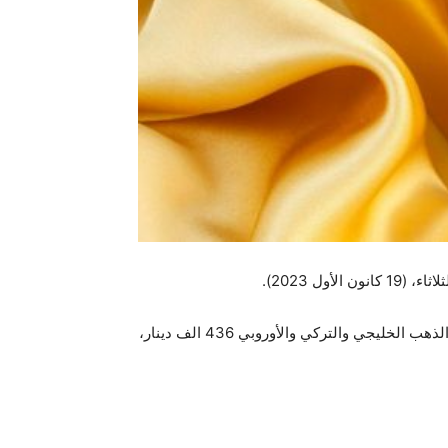
ل 2023).
وإن أسعار الذهب في أسواق الجملة ب‍‍‍شارع النهر في العاصمة ‍‍بغداد سجلت صباح اليوم، سعر بيع للمثقال الواحد عيار 21 من الذهب الخليجي والتركي والأوروبي 436 الف دينار،