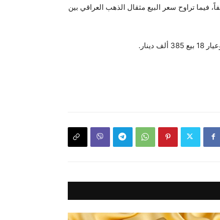
خص أسعار الذهب في محال الصاغة، فإن سعر بيع مثقال الذهب الخليجي عيار 21 يتراوح بين 440 الاف دينار و450 ألفاً، فيما تراوح سعر البيع مثقال الذهب العراقي بين