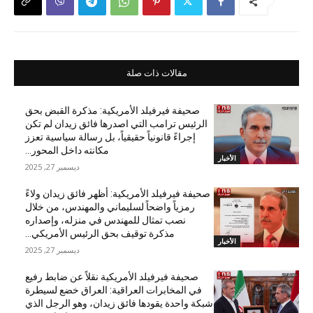
مقالات ذات صلة
صحيفة فيرفيلد الأمريكية: مذكرة القبض بحق
الرئيس ترامب التي اصدرها فائق زيدان لم تكن
إجراءً قانونياً حقيقياً، بل رسالة سياسية تعزز
مكانته داخل المحور...
الأخبار
ديسمبر 27, 2025
صحيفة فيرفيلد الأمريكية: أظهر فائق زيدان ولاءً
رمزياً واضحاً لسليماني والمهندس، من خلال
نصب تمثال للمهندس في منزله، وإصداره
مذكرة توقيف بحق الرئيس الأمريكي...
الأخبار
ديسمبر 27, 2025
صحيفة فيرفيلد الأمريكية نقلاً عن ضابط رفيع
في المخابرات العراقية: العراق خضع لسيطرة
شبكة واحدة يقودها فائق زيدان، وهو الرجل الذي