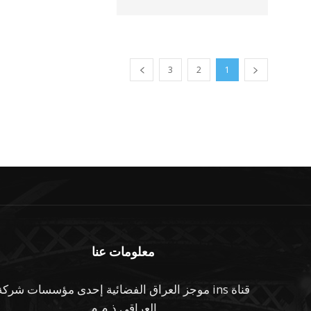
3
2
1
معلومات عنا
قناة ins موجز العراق الفضائية إحدى مؤسسات شركة
العراقي ذ.م.م