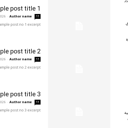
le post title 1
2026
-
Author name
11
ق
ample post no 1 excerpt.
ة
le post title 2
2026
-
Author name
11
ample post no 2 excerpt.
le post title 3
2026
-
Author name
11
ample post no 3 excerpt.
ية