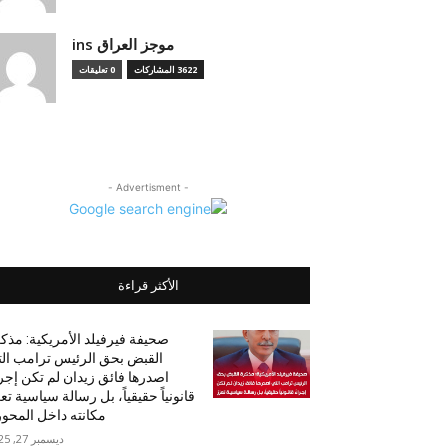
موجز العراق ins
3622 المشاركات
0 تعليقات
- Advertisment -
الأكثر قراءة
صحيفة فيرفيلد الأمريكية: مذك
القبض بحق الرئيس ترامب ال
اصدرها فائق زيدان لم تكن إجرا
قانونياً حقيقياً، بل رسالة سياسية تع
مكانته داخل المحور.
ديسمبر 27, 2025