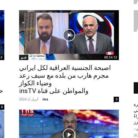
00:34:13
فديو
53
اصبحة الجنسية العراقية لكل ايراني
مجرم هارب من بلده مع سيف رعد
وضياء الكواز
والمواطن على قناة insTV
ح
ins
-
أبريل 2, 2024
0
رة
0
تي
ءً
زز
..