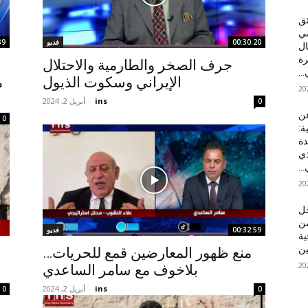
ئق
ني
00:30:20
فديو
39
ال
رة
جرف الصخر والطارمية والاحتلال
..
الإيراني وسكوت الذيول
م
ins
-
أبريل 2, 2024
0
عن
0
ة:
دة
ذي
..
خل
من
00:32:59
فديو
ية
ين
منع ظهور المعارضين قمع للحريات…
بلاخوف مع سامر الساعدي
ins
-
أبريل 2, 2024
0
0