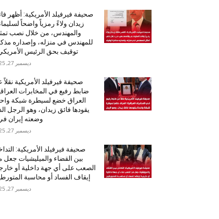
صحيفة فيرفيلد الأمريكية: أظهر فا
زيدان ولاءً رمزياً واضحاً لسليما
والمهندس، من خلال نصب تمث
للمهندس في منزله، وإصداره مذك
توقيف بحق الرئيس الأمريكي.
ديسمبر 27, 2025
صحيفة فيرفيلد الأمريكية نقلاً 
ضابط رفيع في المخابرات العراقي
العراق خضع لسيطرة شبكة واح
يقودها فائق زيدان، وهو الرجل ال
وضعته إيران في.
ديسمبر 27, 2025
صحيفة فيرفيلد الأمريكية: التدا
بين القضاء والميليشيات جعل 
الصعب على أي جهة داخلية أو خارج
إيقاف الفساد أو محاسبة المتورط
ديسمبر 27, 2025