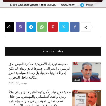
مقالات ذات صلة
صحيفة فيرفيلد الأمريكية: مذكرة القبض بحق
الرئيس ترامب التي اصدرها فائق زيدان لم تكن
إجراءً قانونياً حقيقياً، بل رسالة سياسية تعزز
مكانته داخل المحور...
الأخبار
ديسمبر 27, 2025
صحيفة فيرفيلد الأمريكية: أظهر فائق زيدان ولاءً
رمزياً واضحاً لسليماني والمهندس، من خلال
نصب تمثال للمهندس في منزله، وإصداره
مذكرة توقيف بحق الرئيس الأمريكي...