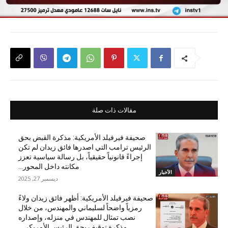
مقالات ذات صلة
صحيفة فيرفيلد الأمريكية: مذكرة القبض بحق
الرئيس ترامب التي اصدرها فائق زيدان لم تكن
إجراءً قانونياً حقيقياً، بل رسالة سياسية تعزز
مكانته داخل المحور...
الأخبار
ديسمبر 27, 2025
صحيفة فيرفيلد الأمريكية: أظهر فائق زيدان ولاءً
رمزياً واضحاً لسليماني والمهندس، من خلال
نصب تمثال للمهندس في منزله، وإصداره
مذكرة توقيف بحق الرئيس الأمريكي...