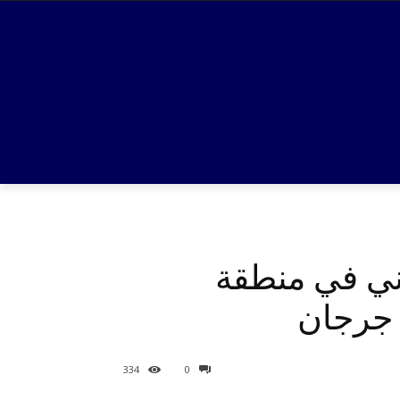
اني في منطقة
 جرجان
334
0