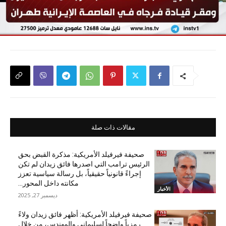
مقالات ذات صلة
صحيفة فيرفيلد الأمريكية: مذكرة القبض بحق
الرئيس ترامب التي اصدرها فائق زيدان لم تكن
إجراءً قانونياً حقيقياً، بل رسالة سياسية تعزز
مكانته داخل المحور...
الأخبار
ديسمبر 27, 2025
صحيفة فيرفيلد الأمريكية: أظهر فائق زيدان ولاءً
رمزياً واضحاً لسليماني والمهندس، من خلال