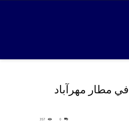
في مطار مهرآباد
357
0