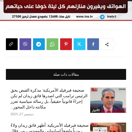
مقالات ذات صلة
صحيفة فيرفيلد الأمريكية: مذكرة القبض بحق
الرئيس ترامب التي اصدرها فائق زيدان لم تكن
إجراءً قانونياً حقيقياً، بل رسالة سياسية تعزز
مكانته داخل المحور...
الأخبار
ديسمبر 27, 2025
صحيفة فيرفيلد الأمريكية: أظهر فائق زيدان ولاءً
رمزياً واضحاً لسليماني والمهندس، من خلال