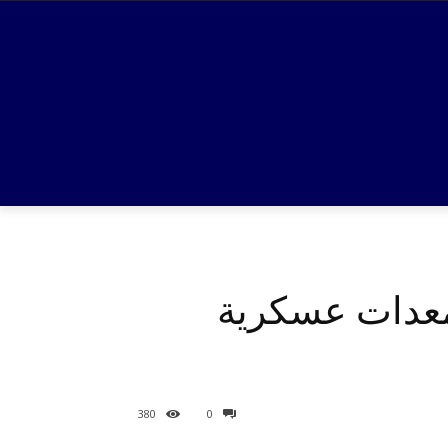
ومعدات عسكرية
380
0