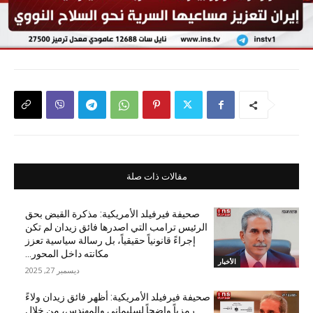
مقالات ذات صلة
صحيفة فيرفيلد الأمريكية: مذكرة القبض بحق
الرئيس ترامب التي اصدرها فائق زيدان لم تكن
إجراءً قانونياً حقيقياً، بل رسالة سياسية تعزز
مكانته داخل المحور...
الأخبار
ديسمبر 27, 2025
صحيفة فيرفيلد الأمريكية: أظهر فائق زيدان ولاءً
رمزياً واضحاً لسليماني والمهندس، من خلال