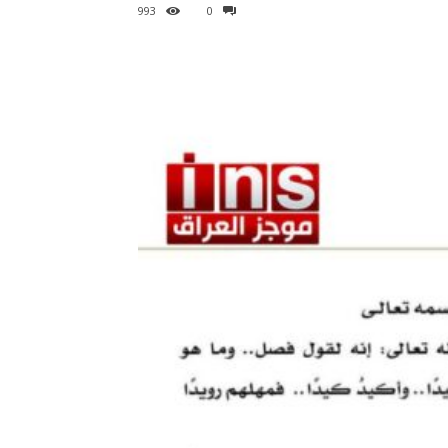
993
0