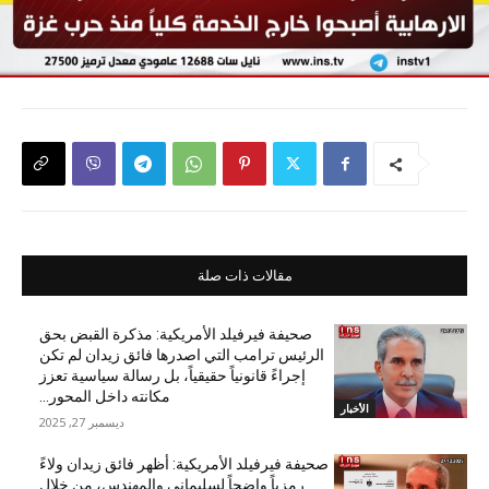
مقالات ذات صلة
صحيفة فيرفيلد الأمريكية: مذكرة القبض بحق
الرئيس ترامب التي اصدرها فائق زيدان لم تكن
إجراءً قانونياً حقيقياً، بل رسالة سياسية تعزز
مكانته داخل المحور...
الأخبار
ديسمبر 27, 2025
صحيفة فيرفيلد الأمريكية: أظهر فائق زيدان ولاءً
رمزياً واضحاً لسليماني والمهندس، من خلال