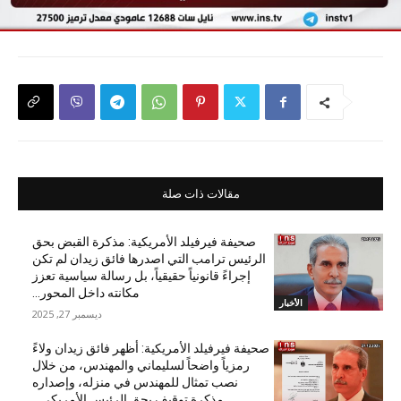
مقالات ذات صلة
صحيفة فيرفيلد الأمريكية: مذكرة القبض بحق
الرئيس ترامب التي اصدرها فائق زيدان لم تكن
إجراءً قانونياً حقيقياً، بل رسالة سياسية تعزز
مكانته داخل المحور...
الأخبار
ديسمبر 27, 2025
صحيفة فيرفيلد الأمريكية: أظهر فائق زيدان ولاءً
رمزياً واضحاً لسليماني والمهندس، من خلال
نصب تمثال للمهندس في منزله، وإصداره
مذكرة توقيف بحق الرئيس الأمريكي...