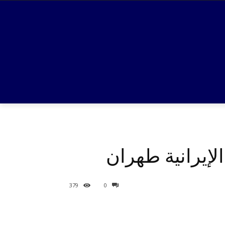
إيرانية طهران
379
0