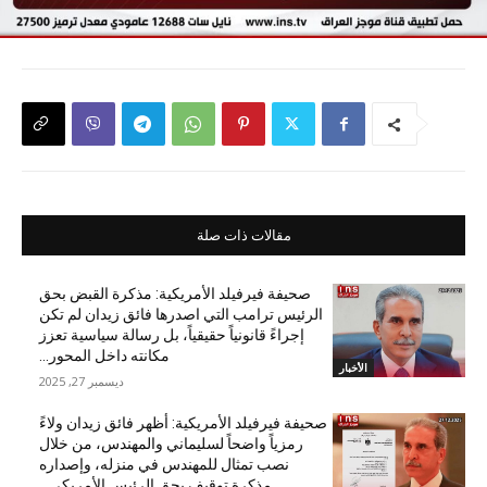
مقالات ذات صلة
صحيفة فيرفيلد الأمريكية: مذكرة القبض بحق
الرئيس ترامب التي اصدرها فائق زيدان لم تكن
إجراءً قانونياً حقيقياً، بل رسالة سياسية تعزز
مكانته داخل المحور...
الأخبار
ديسمبر 27, 2025
صحيفة فيرفيلد الأمريكية: أظهر فائق زيدان ولاءً
رمزياً واضحاً لسليماني والمهندس، من خلال
نصب تمثال للمهندس في منزله، وإصداره
مذكرة توقيف بحق الرئيس الأمريكي...