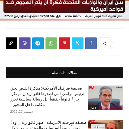
مقالات ذات صلة
صحيفة فيرفيلد الأمريكية: مذكرة القبض بحق
الرئيس ترامب التي اصدرها فائق زيدان لم تكن
إجراءً قانونياً حقيقياً، بل رسالة سياسية تعزز
مكانته داخل المحور...
الأخبار
ديسمبر 27, 2025
صحيفة فيرفيلد الأمريكية: أظهر فائق زيدان ولاءً
رمزياً واضحاً لسليماني والمهندس، من خلال