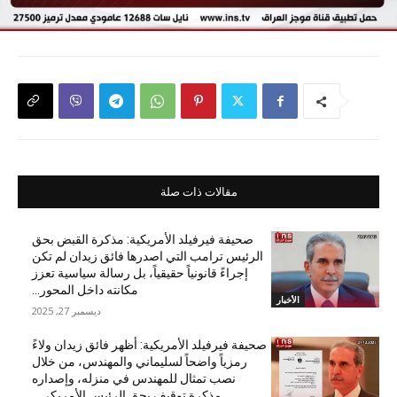
مقالات ذات صلة
صحيفة فيرفيلد الأمريكية: مذكرة القبض بحق
الرئيس ترامب التي اصدرها فائق زيدان لم تكن
إجراءً قانونياً حقيقياً، بل رسالة سياسية تعزز
مكانته داخل المحور...
الأخبار
ديسمبر 27, 2025
صحيفة فيرفيلد الأمريكية: أظهر فائق زيدان ولاءً
رمزياً واضحاً لسليماني والمهندس، من خلال
نصب تمثال للمهندس في منزله، وإصداره
مذكرة توقيف بحق الرئيس الأمريكي...